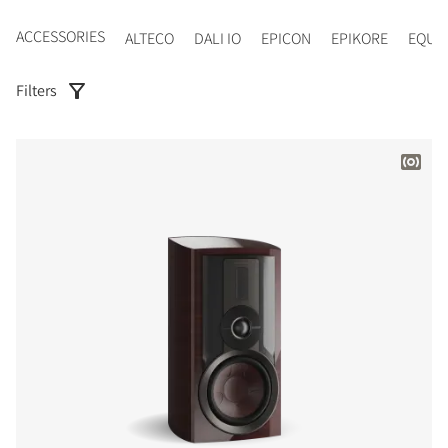
ACCESSORIES
ALTECO
DALI IO
EPICON
EPIKORE
EQUI
Filters