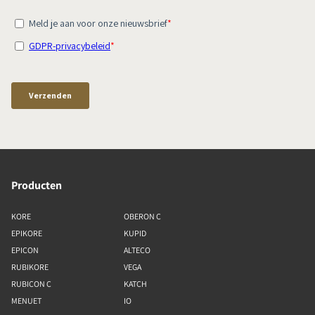
Producten
KORE
OBERON C
EPIKORE
KUPID
EPICON
ALTECO
RUBIKORE
VEGA
RUBICON C
KATCH
MENUET
IO