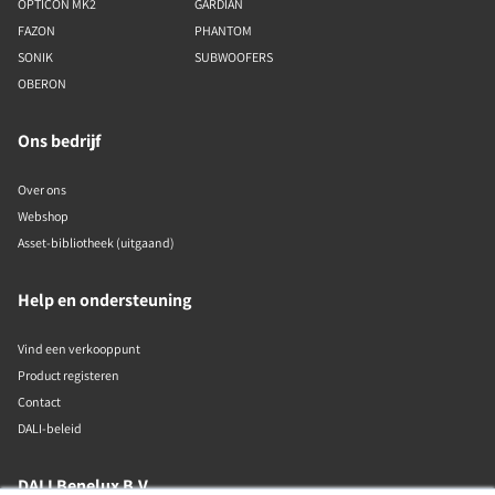
OPTICON MK2
GARDIAN
FAZON
PHANTOM
SONIK
SUBWOOFERS
OBERON
Ons bedrijf
Over ons
Webshop
Asset-bibliotheek (uitgaand)
Help en ondersteuning
Vind een verkooppunt
Product registeren
Contact
DALI-beleid
DALI Benelux B.V.