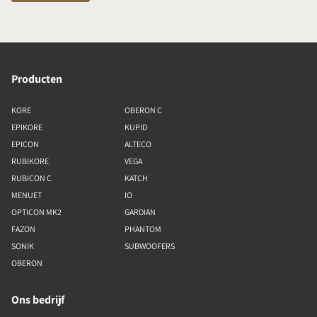
Producten
KORE
OBERON C
EPIKORE
KUPID
EPICON
ALTECO
RUBIKORE
VEGA
RUBICON C
KATCH
MENUET
IO
OPTICON MK2
GARDIAN
FAZON
PHANTOM
SONIK
SUBWOOFERS
OBERON
Ons bedrijf