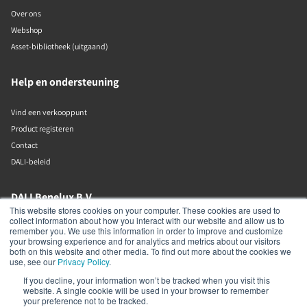
Over ons
Webshop
Asset-bibliotheek (uitgaand)
Help en ondersteuning
Vind een verkooppunt
Product registeren
Contact
DALI-beleid
DALI Benelux B.V.
This website stores cookies on your computer. These cookies are used to
collect information about how you interact with our website and allow us to
Putstraat 12c
remember you. We use this information in order to improve and customize
Waalwijk
your browsing experience and for analytics and metrics about our visitors
5142 RL
both on this website and other media. To find out more about the cookies we
The Netherlands
use, see our
Privacy Policy
.
If you decline, your information won’t be tracked when you visit this
+31 (0)85 105 50 50
website. A single cookie will be used in your browser to remember
info@dalibenelux.com
your preference not to be tracked.