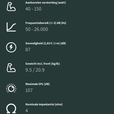
Aanbevolen versterking [watt]
40 - 150
Frequentiebereik [+/-3] dB [Hz]
50 - 26.000
Gevoeligheid (2,83 V / 1 m) [dB]
87
Gewicht incl. front [kg/lb]
9.5 / 20.9
Maximale SPL [dB]
107
Nominale impedantie [ohm]
4