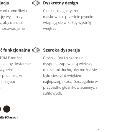
lacja
Dyskretny design
ania umożliwia
Cienkie, magnetyczne
cję: wystarczy
maskownice przednie płynnie
y, aby obrócić
wtapiają się w każdy wystrój
amocować je na
wnętrza.
ć funkcjonalna
Szeroka dyspersja
NTOM E można
Głośniki DALI o szerokiej
ak, aby dostarczał
dyspersji zapewniają większy
 wypełni
obszar odsłuchu, aby można się
e poza osią w
było cieszyć dźwiękiem
m miejscu
najlepszej jakości. Szczególnie w
.
przypadku głośników ściennych i
sufitowych.
lle (Classic)