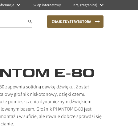
nformacje
Sklep internetowy
Kraj (zagranica)
ZNAJDŹ DYSTRYBUTORA
NTOM E-80
0 zapewnia solidną dawkę dźwięku. Został
alowy głośnik niskotonowy, dzięki czemu
duże pomieszczenia dynamicznym dźwiękiem i
olowanym basem. Głośnik PHANTOM E-80 jest
montażu w suficie, ale równie dobrze sprawdzi się
cianie.