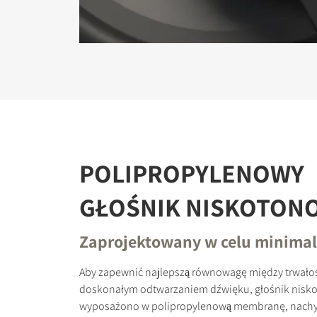
POLIPROPYLENOWY
GŁOŚNIK NISKOTON
Zaprojektowany w celu minimali
Aby zapewnić najlepszą równowagę między trwałoś
doskonałym odtwarzaniem dźwięku, głośnik nisk
wyposażono w polipropylenową membranę, nachyl