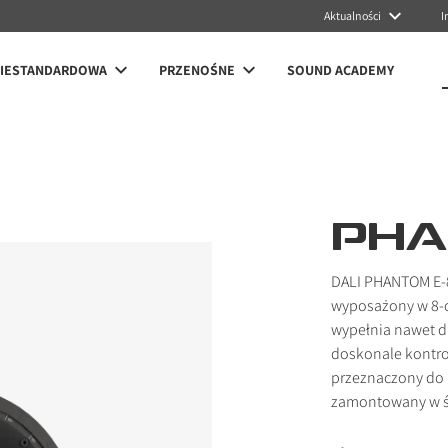
Aktualności
I
NIESTANDARDOWA
PRZENOŚNE
SOUND ACADEMY
PHA
DALI PHANTOM E-8
wyposażony w 8-c
wypełnia nawet 
doskonale kontr
przeznaczony do 
zamontowany w ś