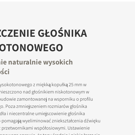
CZENIE GŁOŚNIKA
KOTONOWEGO
e naturalnie wysokich
ości
wysokotonowego z miękką kopułką 25 mm w
ieszczono nad głośnikiem niskotonowym w
udowie zamontowanej na wsporniku o profilu
ego. Poza zmniejszeniem rozmiarów głośnika
dła i niecentralne umiejscowienie głośnika
pomagają wyeliminować zniekształcenia dźwięku
z przetwornikami współosiowymi. Ustawienie