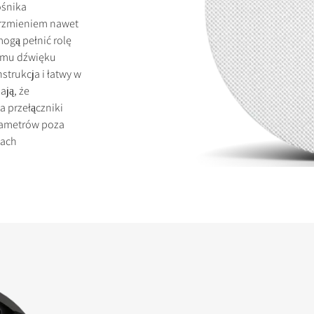
ośnika
brzmieniem nawet
ogą pełnić rolę
temu dźwięku
rukcja i łatwy w
ją, że
KTY
a przełączniki
rametrów poza
kach