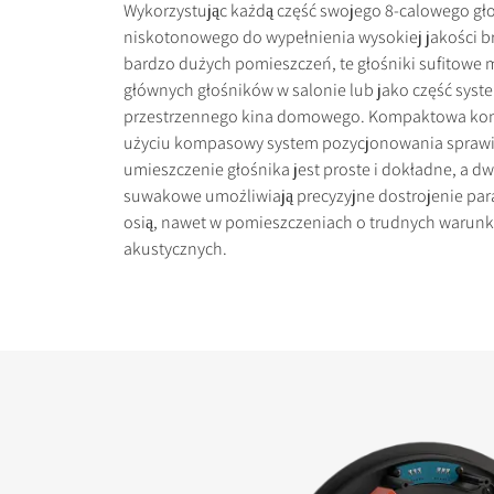
Wykorzystując każdą część swojego 8-calowego gł
niskotonowego do wypełnienia wysokiej jakości 
bardzo dużych pomieszczeń, te głośniki sufitowe m
głównych głośników w salonie lub jako część sys
przestrzennego kina domowego. Kompaktowa konst
użyciu kompasowy system pozycjonowania sprawia
PORÓWNAJ PRODU
umieszczenie głośnika jest proste i dokładne, a dw
suwakowe umożliwiają precyzyjne dostrojenie pa
osią, nawet w pomieszczeniach o trudnych warun
akustycznych.