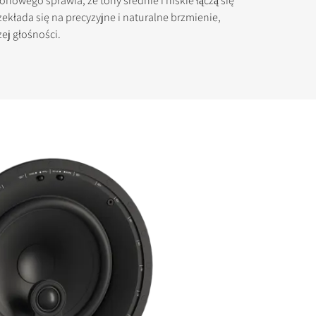
nowego sprawia, że tony średnie i niskie łączą się
zekłada się na precyzyjne i naturalne brzmienie,
ej głośności.