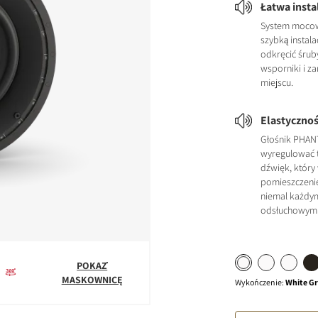
Łatwa insta
System mocow
szybką instala
odkręcić śrub
wsporniki i z
miejscu.
Elastycznoś
Głośnik PHA
wyregulować t
dźwięk, który
pomieszczeni
niemal każdy
odsłuchowym
POKAŻ
MASKOWNICĘ
Wykończenie
:
White Gri