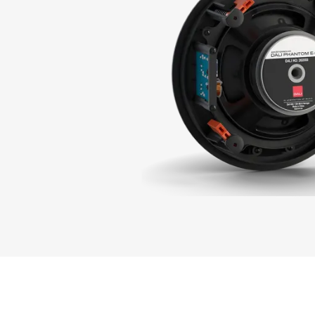
ZARE
Wypełnij f
plików do 