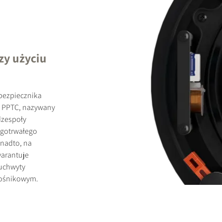
zy użyciu
bezpiecznika
). PPTC, nazywany
dzespoły
ugotrwałego
onadto, na
warantuje
 uchwyty
głośnikowym.