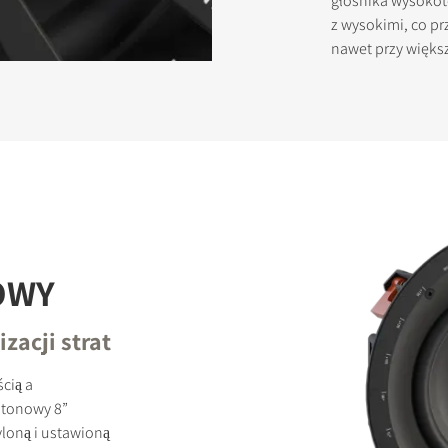
głośnika wysokoto
z wysokimi, co pr
nawet przy większ
OWY
zacji strat
cią a
otonowy 8”
oną i ustawioną