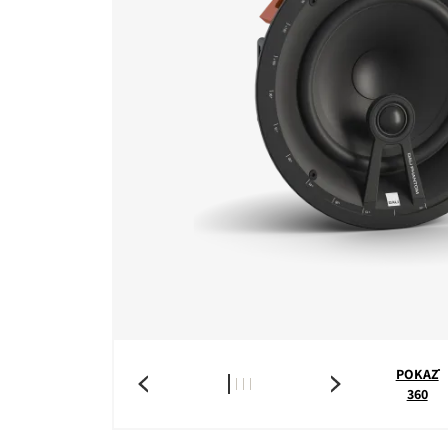
POKAŻ
360