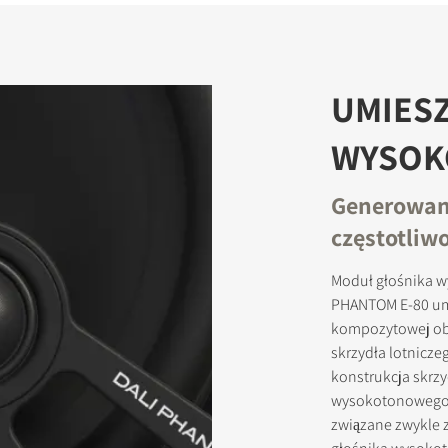
UMIESZ
WYSO
Generowani
częstotliw
Moduł głośnika 
PHANTOM E-80 um
kompozytowej ob
skrzydła lotnicz
konstrukcja skrzy
wysokotonowego 
związane zwykle 