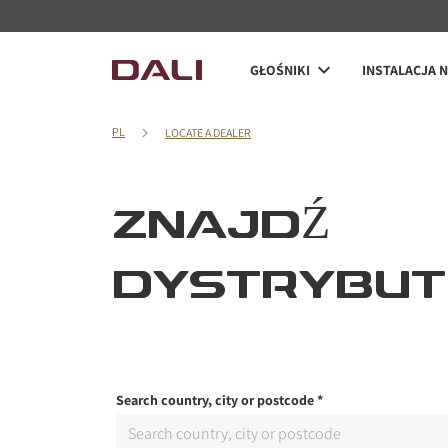
GŁOŚNIKI
INSTALACJA 
PL
LOCATE A DEALER
ZNAJDŹ
DYSTRYBU
PORÓWNAJ PRODU
Search country, city or postcode
*