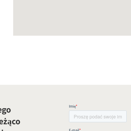
ego
ieżąco