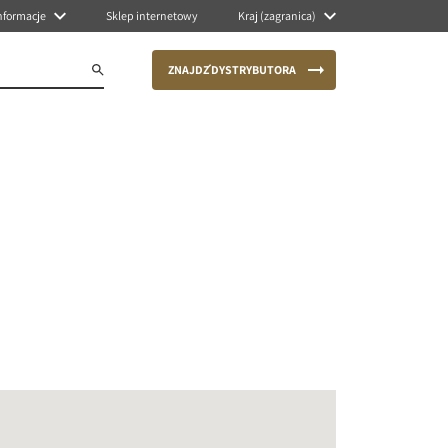
nformacje
Sklep internetowy
Kraj (zagranica)
ZNAJDŹ DYSTRYBUTORA