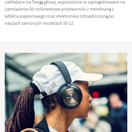
zakładane na Twoją głowę, wyposażone w zaprojektowane na
zamówienie 50-milimetrowe przetworniki z membraną z
włókna papierowego oraz elektronikę odziedziczoną po
naszych cenionych modelach IO-12.