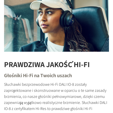
PRAWDZIWA JAKOŚĆ HI-FI
Głośniki Hi-Fi na Twoich uszach
Słuchawki bezprzewodowe Hi-Fi DALI IO-8 zostały
zaprojektowane i skonstruowane w oparciu o te same zasady
brzmienia, co nasze głośniki pełnowymiarowe, dzięki czemu
zapewniają wyjątkowo realistyczne brzmienie. Słuchawki DALI
IO-8 z certyfikatem Hi-Res to prawdziwe głośniki Hi-Fi