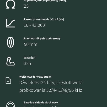
Impedancja (tryb pasywny) [omy]
25
Pasmo przenoszenia [±3] dB [Hz]
10 - 43,000
Przetwornik pełnozakresowy
50 mm
Waga [gr]
325
Wejściowe formaty audio
Dźwięk 16–24 bity, częstotliwość
próbkowania 32/44,1/48/96 kHz
Zasada działania słuchawek