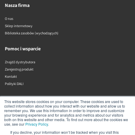
Nasza firma
O nas
Sklep internetowy
Biblioteka zasobów (wychodzących)
Pomoc i wsparcie
Znajdź dystrybutora
Zarejestruj produkt
Kontakt
Polityki DALI
DALI A/S
This website stores cookies on your computer. These cookies are used to
collect information about how you interact with our website and allow us to
remember you. We use this information in order to improve and customize
Dali Allé 1
your browsing experience and for analytics and metrics about our visitors
Nørager
both on this website and other media. To find out more about the cookies we
Nordjylland
use, see our
Privacy Policy
.
9610
If you decline, your information won’t be tracked when you visit this
Dania