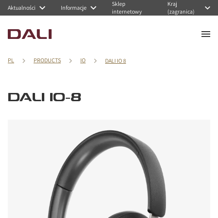
Sklep
Kraj
Aktualności
Informacje
internetowy
(zagranica)
PL
PRODUCTS
IO
DALI IO 8
DALI IO-8