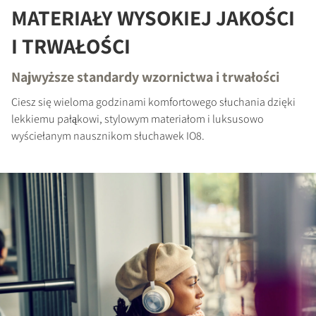
zablokowanych plików do pobrania w
MATERIAŁY WYSOKIEJ JAKOŚCI
witrynie.
I TRWAŁOŚCI
Najwyższe standardy wzornictwa i trwałości
Ciesz się wieloma godzinami komfortowego słuchania dzięki
lekkiemu pałąkowi, stylowym materiałom i luksusowo
wyściełanym nausznikom słuchawek IO8.