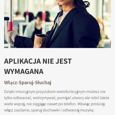
APLIKACJA NIE JEST
WYMAGANA
Włącz-Sparuj-Słuchaj
Dzięki intuicyjnym przyciskom wielofunkcyjnym możesz nie
tylko odtwarzać, wstrzymywać, pomijać utwory ale robić także
wiele więcej, nie sięgając nawet po telefon. Mówiąc prościej:
PORÓWNAJ PRODUKTY
włącz zasilanie, sparuj słuchawki i odtwarzaj muzykę.