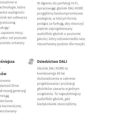
yposażone w
W dążeniu do perfekcji Hi-Fi,
chnologie, które
opracowując głośnik DALI KORE
anice wydajności
przyjęliśmy bezkompromisowe
ośnik ten odtwarza
podejście, w którym forma
graniczoną
podąża za funkcją, aby stworzyć
akcją i
pięknie zaprojektowany
 zapasem mocy.
audiofilski głośnik o poziomie
ystko: od pizzicato
jakości, który odzwierciedla nasz
escendo orkiestry
niezachwiany podziw dla muzyki.
śniejsza
Dziedzictwo DALI
a
Głośnik DALI KORE to
ików
kwintesencja 40 lat
doświadczenia w zakresie
ntowana
projektowania i produkcji
alanced Drive
głośników zawarta w jednym
ał nowej generacji
urządzeniu. To najwybitniejszy
minują
audiofilski głośnik, jaki
nierówne
kiedykolwiek stworzyliśmy.
ia harmoniczne,
niezrównany