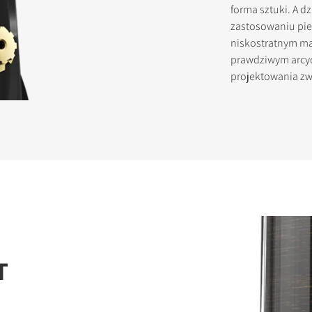
forma sztuki. A 
zastosowaniu pie
niskostratnym ma
prawdziwym arcy
projektowania zw
T