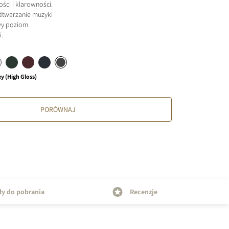
ści i klarowności.
dtwarzanie muzyki
wy poziom
i.
ey (High Gloss)
PORÓWNAJ
ły do pobrania
Recenzje