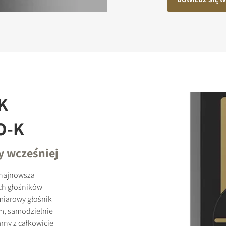
K
O-K
y wcześniej
 najnowsza
ch głośników
iarowy głośnik
m, samodzielnie
ny z całkowicie