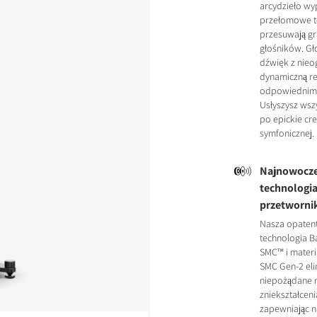
arcydzieło w
przełomowe te
przesuwają gr
głośników. Gł
dźwięk z nieo
dynamiczną re
odpowiednim
Usłyszysz wsz
po epickie cr
symfonicznej.
Najnowocze
technologi
przetworn
Nasza opate
technologia B
SMC™ i materi
SMC Gen-2 eli
niepożądane 
zniekształcen
zapewniając 