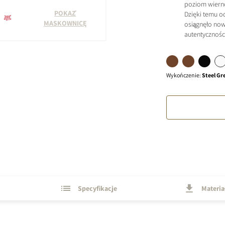
poziom wierno
POKAŻ
Dzięki temu o
MASKOWNICĘ
osiągnęło no
autentycznośc
Wykończenie
:
Steel Gr
Specyfikacje
Materia