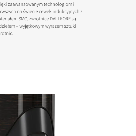
dzięki zaawansowanym technologiom i
rwszych na świecie cewek indukcyjnych z
teriałem SMC, zwrotnice DALI KORE są
dziełem – wyjątkowym wyrazem sztuki
rotnic.