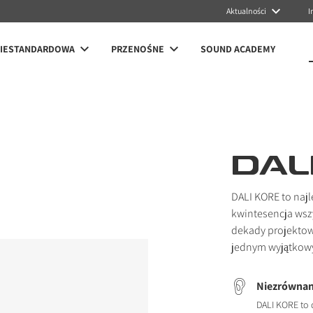
Aktualności
I
NIESTANDARDOWA
PRZENOŚNE
SOUND ACADEMY
DAL
DALI KORE to najl
kwintesencja wszy
dekady projektow
jednym wyjątkow
Niezrównan
DALI KORE to