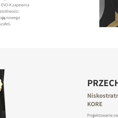
, EVO-K zapewnia
stotliwości.
erają nowego
szałeś.
PRZEC
Niskostrat
KORE
Projektowanie zwr