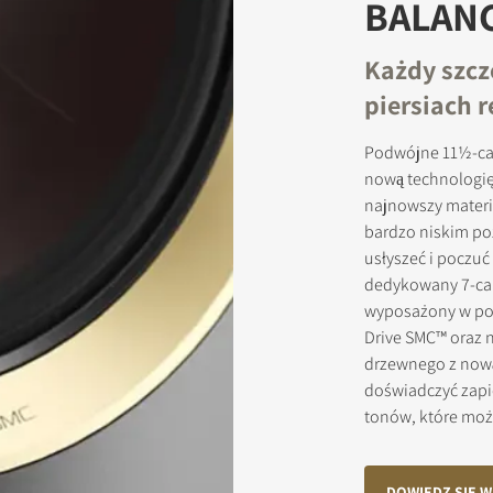
BALAN
Każdy szcz
JESTRUJ SIĘ, ABY POBRAĆ
piersiach 
ormularz, aby uzyskać natychmiastowy dostęp do wszystkich zabl
Podwójne 11½-ca
pobrania w witrynie.
nową technologię
najnowszy materi
bardzo niskim po
usłyszeć i poczuć
dedykowany 7-cal
wyposażony w poł
Drive SMC™ oraz 
drzewnego z nową
doświadczyć zapi
tonów, które moż
DOWIEDZ SIĘ W