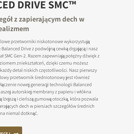
CED DRIVE SMC™
egół z zapierającym dech w
realizmem
okowanych
lowe przetworniki niskotonowe wykorzystują
 Balanced Drive z podwójną cewką drgającą i nasz
ał SMC Gen-2. Razem zapewniają potężny dźwięk z
ziomem zniekształceń, dzięki czemu możesz
 każdy detal niskich częstotliwości. Nasz pierwszy
owy przetwornik średniotonowy jest również
ączenie nowej generacji technologii Balanced
naszej autorskiej membrany z papieru i włókna
 lżejszą i cieńszą gumową otoczką, która pozwala
erających dech w piersiach szczegółów średnich
na niemal dotknąć.
IĘCEJ