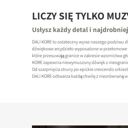
LICZY SIĘ TYLKO MU
Usłysz każdy detal i najdrobnie
PORÓWNAJ PRODU
DALI KORE to ostateczny wyraz naszego podziwu dl
dźwiękowe arcydzieło wyposażone w przełomowe 
które przesuwają granice w zakresie wzornictwa gł
KORE zapewnia niewymuszony dźwięk z nieograni
Od szarpnięcia struny po epickie crescendo orkies
DALI KORE odtwarza każdą chwilę z niezrównaną wi