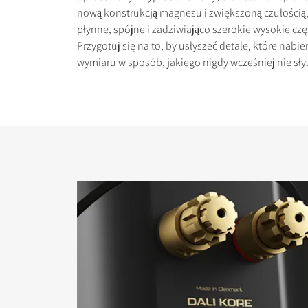
nową konstrukcją magnesu i zwiększoną czułością
płynne, spójne i zadziwiająco szerokie wysokie czę
Przygotuj się na to, by usłyszeć detale, które nabi
wymiaru w sposób, jakiego nigdy wcześniej nie sły