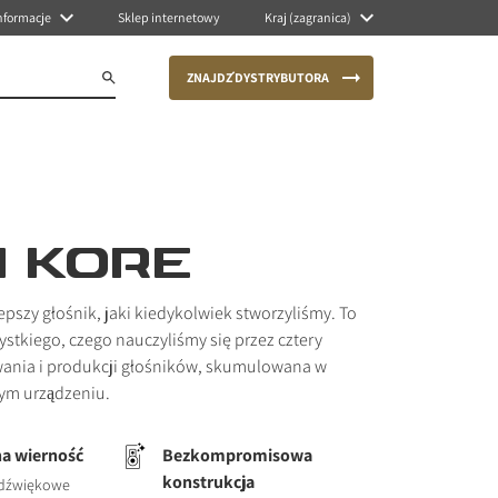
nformacje
Sklep internetowy
Kraj (zagranica)
ZNAJDŹ DYSTRYBUTORA
I KORE
epszy głośnik, jaki kiedykolwiek stworzyliśmy. To
stkiego, czego nauczyliśmy się przez cztery
ania i produkcji głośników, skumulowana w
ym urządzeniu.
a wierność
Bezkompromisowa
konstrukcja
 dźwiękowe