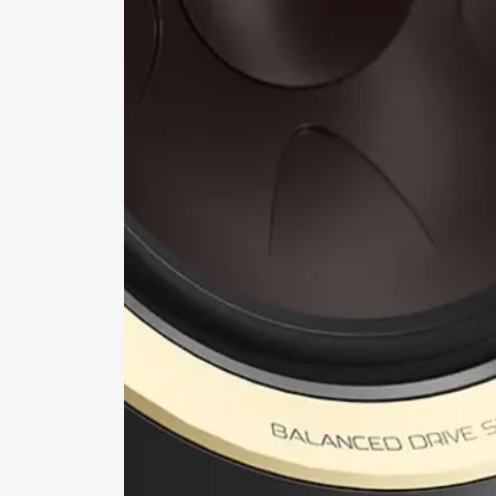
ZARE
Wypełnij f
plików do 