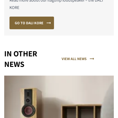
Read more about our flagship loudspeaker – the DALI
KORE
GO TO DALI KORE
IN OTHER
VIEW ALL NEWS
NEWS