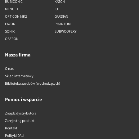
RUBICON C
KATCH
MENUET
IO
OPTICON MK2
GARDIAN
FAZON
PHANTOM
SONIK
SUBWOOFERY
OBERON
Nasza firma
O nas
Sklep internetowy
Biblioteka zasobów (wychodzących)
Pomoc i wsparcie
Znajdź dystrybutora
Zarejestruj produkt
Kontakt
Polityki DALI