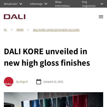
Sklep
Kraj
Aktualności
Informacje
internetowy
(zagranica)
PL
NEWS
DALI KORE UNVEILED IN NEW COLOURS
DALI KORE unveiled in
new high gloss finishes
by
Maja P.
sierpień 21. 2025