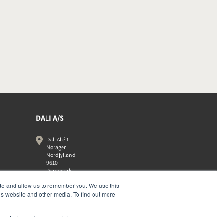
DALI A/S
Dali Allé 1
Nørager
Nordjylland
9610
Danemark
+45 9672 1155
ite and allow us to remember you. We use this
is website and other media. To find out more