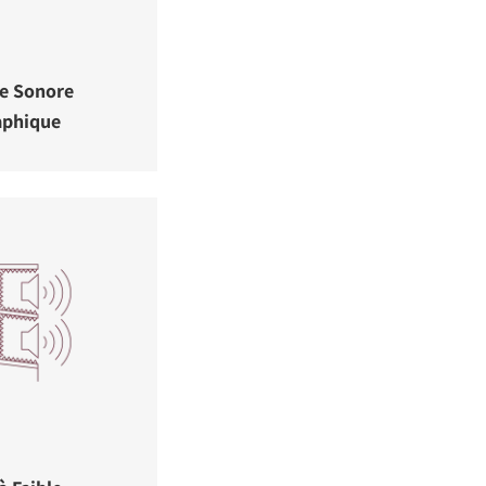
e Sonore
aphique