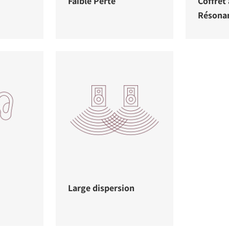
Faible Perte
Coffret 
Résona
Large dispersion