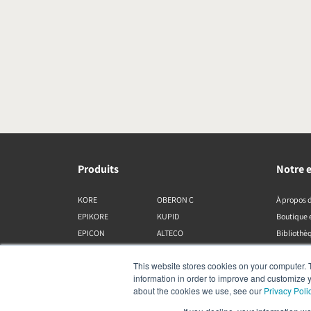
Produits
Notre e
KORE
OBERON C
À propos 
EPIKORE
KUPID
Boutique 
EPICON
ALTECO
Bibliothèq
RUBIKORE
VEGA
This website stores cookies on your computer. 
RUBICON C
KATCH
information in order to improve and customize y
MENUET
IO
about the cookies we use, see our
Privacy Poli
OPTICON MK2
GARDIAN