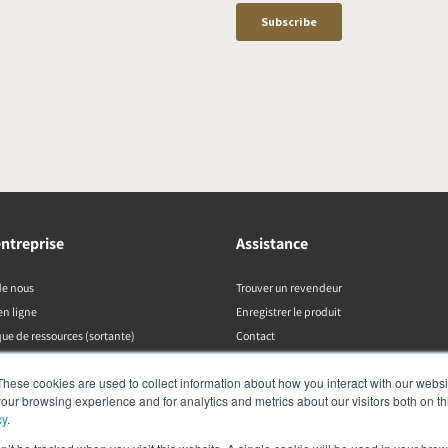
ntreprise
Assistance
de nous
Trouver un revendeur
en ligne
Enregistrer le produit
ue de ressources (sortante)
Contact
Politiques DALI
These cookies are used to collect information about how you interact with our webs
our browsing experience and for analytics and metrics about our visitors both on th
cy
.