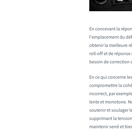
En concevant la répon
l'emplacement du défl
obtenir la meilleure r
roll-off et de répons
COMPARER LES PRO
besoin de correction 
En ce qui concerne le
compromettre la cohé
incorrect, par exempl
lente et monotone. N
soutenir et soulager 
supprimant la tension
maintenir serré et bie