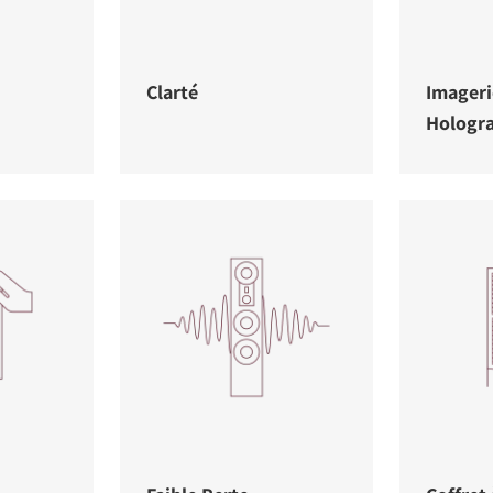
Clarté
Imageri
Hologr