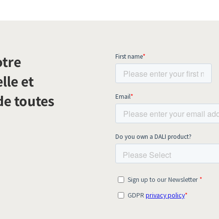
otre
lle et
de toutes