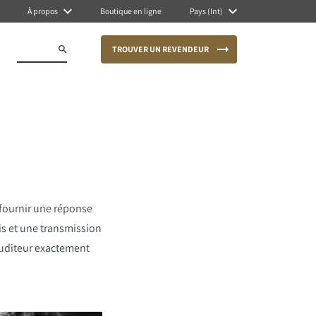
À propos
Boutique en ligne
Pays (Int)
TROUVER UN REVENDEUR
r fournir une réponse
is et une transmission
'auditeur exactement