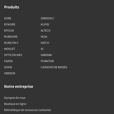
Produits
KORE
OBERON C
EPIKORE
KUPID
EPICON
ALTECO
RUBIKORE
VEGA
RUBICON C
KATCH
MENUET
IO
OPTICON MK2
GARDIAN
FAZON
PHANTOM
SONIK
CAISSONS DE BASSES
OBERON
Notre entreprise
À propos de nous
Boutique en ligne
Bibliothèque de ressources (sortante)