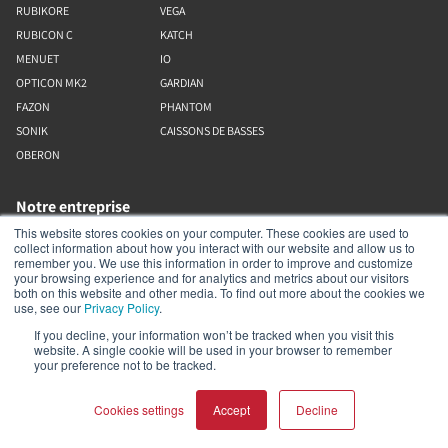
RUBIKORE
VEGA
RUBICON C
KATCH
MENUET
IO
OPTICON MK2
GARDIAN
FAZON
PHANTOM
SONIK
CAISSONS DE BASSES
OBERON
Notre entreprise
This website stores cookies on your computer. These cookies are used to
collect information about how you interact with our website and allow us to
À propos de nous
remember you. We use this information in order to improve and customize
Boutique en ligne
your browsing experience and for analytics and metrics about our visitors
both on this website and other media. To find out more about the cookies we
Bibliothèque de ressources (sortante)
use, see our
Privacy Policy
.
If you decline, your information won’t be tracked when you visit this
Assistance
website. A single cookie will be used in your browser to remember
your preference not to be tracked.
Trouver un revendeur
Cookies settings
Accept
Decline
Enregistrer le produit
Contact