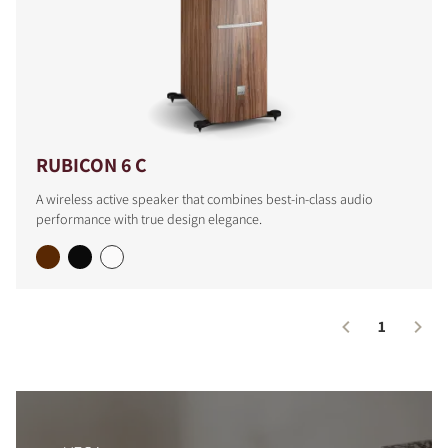
COMPARAR PRODUCTOS
RUBICON 6 C
A wireless active speaker that combines best-in-class audio
performance with true design elegance.
1