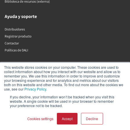
Biblioteca de recursos (externa)
Ayuda y soporte
Distribuidores
Registrar producto
Contactar
Políticas de DALI
DALI A/S
This website stores cookies on your computer. These cookies are used to
collect information about how you interact with our website and allow us to
remember you. We use this information in order to improve and customize
Dali Allé 1
your browsing experience and for analytics and metrics about our visitors
Nørager
both on this website and other media. To find out more about the cookies we
Nordjylland
use, see our
Privacy Policy
.
9610
If you decline, your information won’t be tracked when you visit this
Dinamarca
website. A single cookie will be used in your browser to remember
+45 9672 1155
your preference not to be tracked.
Cookies settings
Accept
Decline