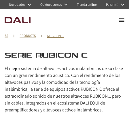
Navigated to Serie RUBICON C
Novedades
Quiénes somos
Tienda online
País (Int)
ES
PRODUCTS
RUBICON C
SERIE RUBICON C
El mejor sistema de altavoces activos inalámbricos de su clase
con un gran rendimiento acústico. Con el rendimiento de los
altavoces pasivos y la comodidad de la tecnología
inalámbrica, la serie de equipos activos RUBICON C ofrece el
extraordinario sonido de nuestros altavoces RUBICON... pero
sin cables. Integrados en el ecosistema DALI EQUI de
preamplificadores y altavoces activos inalámbricos.