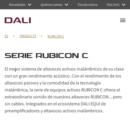
Navigated to Serie RUBICON C
Novedades
Quiénes somos
Tienda online
País (Int)
ES
PRODUCTS
RUBICON C
SERIE RUBICON C
El mejor sistema de altavoces activos inalámbricos de su clase
con un gran rendimiento acústico. Con el rendimiento de los
altavoces pasivos y la comodidad de la tecnología
inalámbrica, la serie de equipos activos RUBICON C ofrece el
extraordinario sonido de nuestros altavoces RUBICON... pero
sin cables. Integrados en el ecosistema DALI EQUI de
preamplificadores y altavoces activos inalámbricos.