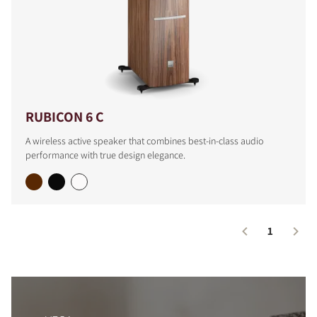
COMPARAR PRODUCTOS
RUBICON 6 C
A wireless active speaker that combines best-in-class audio
performance with true design elegance.
1