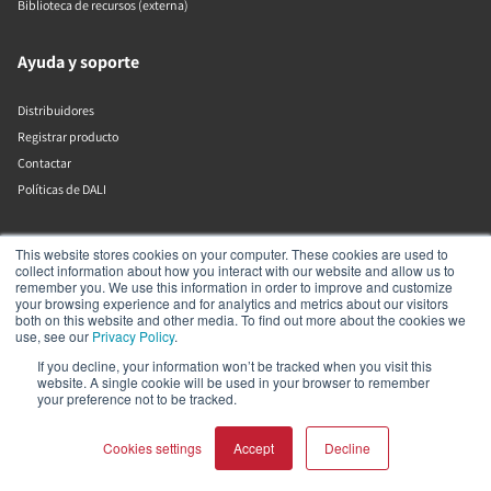
Biblioteca de recursos (externa)
Ayuda y soporte
Distribuidores
Registrar producto
Contactar
Políticas de DALI
DALI A/S
This website stores cookies on your computer. These cookies are used to
collect information about how you interact with our website and allow us to
remember you. We use this information in order to improve and customize
Dali Allé 1
your browsing experience and for analytics and metrics about our visitors
Nørager
both on this website and other media. To find out more about the cookies we
Nordjylland
use, see our
Privacy Policy
.
9610
If you decline, your information won’t be tracked when you visit this
Dinamarca
website. A single cookie will be used in your browser to remember
+45 9672 1155
your preference not to be tracked.
Cookies settings
Accept
Decline