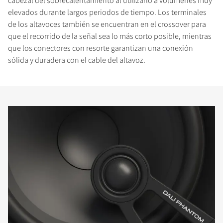
cabezal del sobrecalentamiento al utilizarlo a volúmenes muy
elevados durante largos periodos de tiempo. Los terminales
de los altavoces también se encuentran en el crossover para
que el recorrido de la señal sea lo más corto posible, mientras
que los conectores con resorte garantizan una conexión
sólida y duradera con el cable del altavoz.