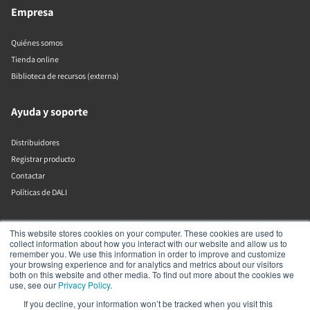
Empresa
Quiénes somos
Tienda online
Biblioteca de recursos (externa)
Ayuda y soporte
Distribuidores
Registrar producto
Contactar
Políticas de DALI
DALI A/S
This website stores cookies on your computer. These cookies are used to
collect information about how you interact with our website and allow us to
remember you. We use this information in order to improve and customize
Dali Allé 1
your browsing experience and for analytics and metrics about our visitors
Nørager
both on this website and other media. To find out more about the cookies we
Nordjylland
use, see our
Privacy Policy
.
9610
If you decline, your information won’t be tracked when you visit this
Dinamarca