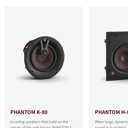
PHANTOM K-80
PHANTOM H-
In-ceiling speakers that build on the
When large, dynamic
virtues of the well-known PHANTOM E-
sound truly matters.