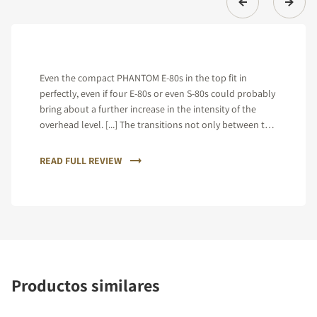
Even the compact PHANTOM E-80s in the top fit in
perfectly, even if four E-80s or even S-80s could probably
bring about a further increase in the intensity of the
overhead level. [...] The transitions not only between the
individual loudspeakers, but also between the high and
mid-range and between the mid-range and bass range
READ FULL REVIEW
prove to be almost perfect.
Productos similares