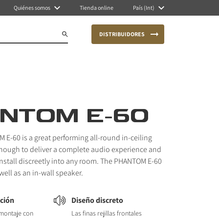
Quiénes somos
Tienda online
País (Int)
DISTRIBUIDORES
NTOM E-60
E-60 is a great performing all-round in-ceiling
 enough to deliver a complete audio experience and
nstall discreetly into any room. The PHANTOM E-60
well as an in-wall speaker.
ación
Diseño discreto
 montaje con
Las finas rejillas frontales