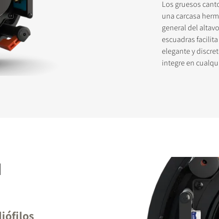
Los gruesos cant
una carcasa hermé
general del altav
escuadras facilita
STRATE PARA DESCARGAR
elegante y discre
integre en cualqu
formulario de registro y accede al instante a todos los archivos para
s de nuestra web.
N
iófilos