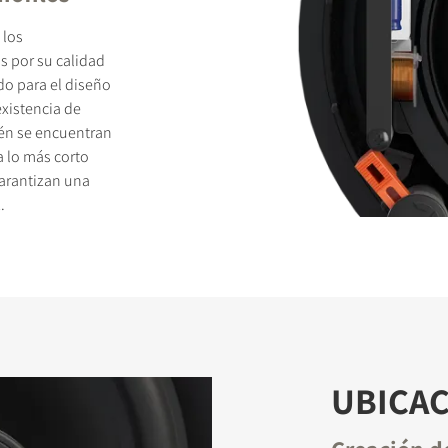
 los
 por su calidad
do para el diseño
existencia de
ién se encuentran
a lo más corto
garantizan una
.
UBICAC