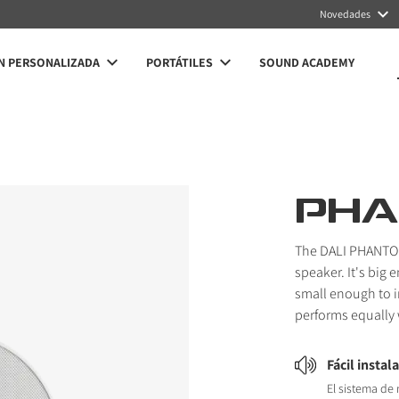
Novedades
N PERSONALIZADA
PORTÁTILES
SOUND ACADEMY
PHA
The DALI PHANTOM 
speaker. It's big
small enough to i
performs equally 
Fácil instal
El sistema de