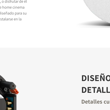
 o disfrutar de él
 de home cinema
diseñado para su
talarse en la
TOS
DISEÑO
DETAL
Detalles cu