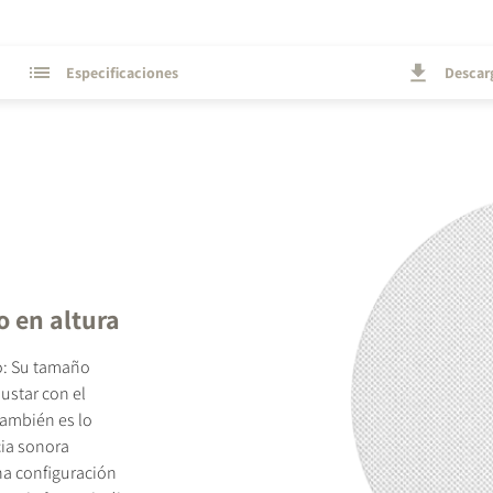
Especificaciones
Descar
o en altura
o: Su tamaño
ustar con el
ambién es lo
cia sonora
na configuración