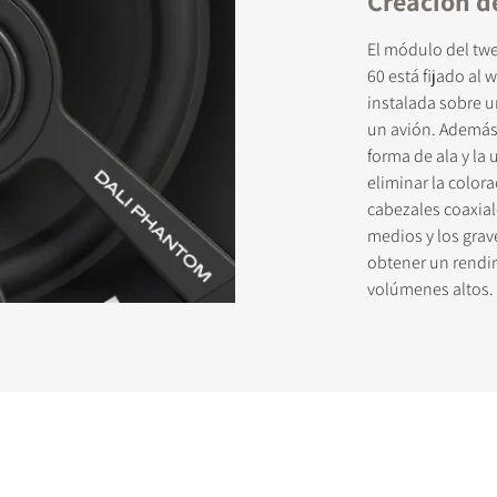
Creación d
El módulo del tw
60 está fijado al
instalada sobre un
un avión. Además 
forma de ala y la
eliminar la color
cabezales coaxial
medios y los grav
obtener un rendim
volúmenes altos.