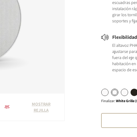
escuadras pe
instalación rá
girar los torni
soportes y fija
Flexibilida
El altavoz P
ajustarse par
fuera del eje q
habitación en 
espacio de es
Finalizar
:
White Grille (
MOSTRAR
REJILLA