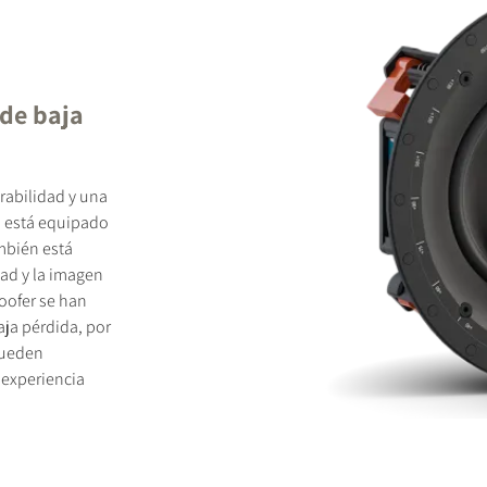
 de baja
urabilidad y una
" está equipado
mbién está
dad y la imagen
oofer se han
ja pérdida, por
pueden
 experiencia