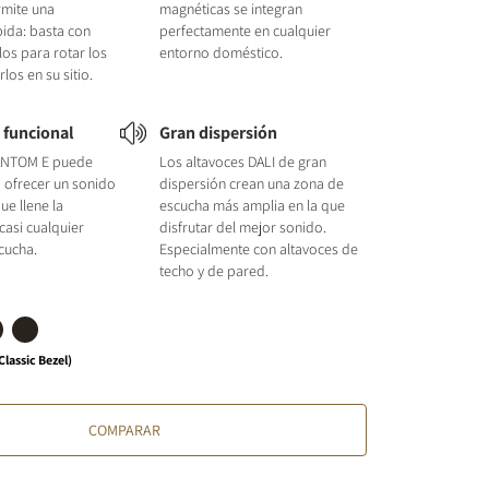
rmite una
magnéticas se integran
pida: basta con
perfectamente en cualquier
llos para rotar los
entorno doméstico.
rlos en su sitio.
d funcional
Gran dispersión
HANTOM E puede
Los altavoces DALI de gran
a ofrecer un sonido
dispersión crean una zona de
ue llene la
escucha más amplia en la que
casi cualquier
disfrutar del mejor sonido.
cucha.
Especialmente con altavoces de
techo y de pared.
Classic Bezel)
COMPARAR