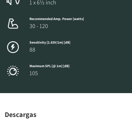
1 x 6½ inch
Recommended Amp. Power [watts]
30 - 120
Sensitivity [2.83V/1m] [dB]
88
Maximum SPL [@ 1m] [dB]
105
Descargas