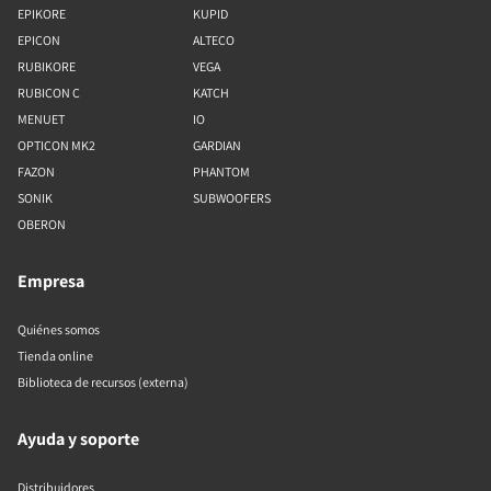
EPIKORE
KUPID
EPICON
ALTECO
RUBIKORE
VEGA
RUBICON C
KATCH
MENUET
IO
OPTICON MK2
GARDIAN
FAZON
PHANTOM
SONIK
SUBWOOFERS
OBERON
Empresa
Quiénes somos
Tienda online
Biblioteca de recursos (externa)
Ayuda y soporte
Distribuidores