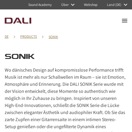
Navigated to SONIK
Sound Academy
Über
Webshop
Land (DE)
DE
PRODUCTS
SONIK
SONIK
Wo dänisches Design auf kompromisslose Performance trifft
Musik ist mehr als nur Schallwellen im Raum – sie ist Emotion,
Atmosphäre und Erinnerung. Die DALI SONIK Serie wurde mit
der Vision entwickelt, diese Momente so authentisch wie
möglich in Ihr Zuhause zu bringen. Inspiriert von unseren
High-End-Innovationen, schließt die SONIK Serie die Lücke
zwischen eleganter Ästhetik und audiophiler Kraft. Ob Sie das
zarte Zupfen einer Gitarrensaite in einem intimen Stereo-
Setup genießen oder die ungefilterte Dynamik eines