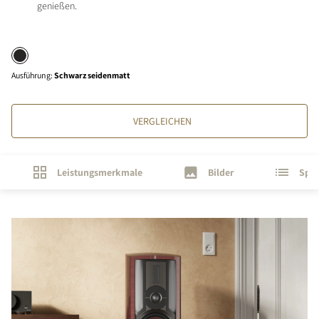
genießen.
Ausführung
:
Schwarz seidenmatt
VERGLEICHEN
Leistungsmerkmale
Bilder
Spez