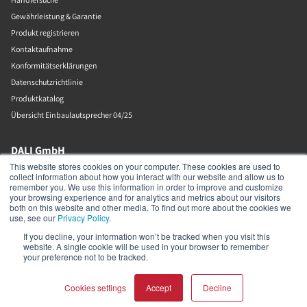
Gewährleistung & Garantie
Produkt registrieren
Kontaktaufnahme
Konformitätserklärungen
Datenschutzrichtlinie
Produktkatalog
Übersicht Einbaulautsprecher 04/25
DALI GmbH
This website stores cookies on your computer. These cookies are used to
collect information about how you interact with our website and allow us to
Berliner Ring 89
remember you. We use this information in order to improve and customize
Bensheim
your browsing experience and for analytics and metrics about our visitors
64625
both on this website and other media. To find out more about the cookies we
Deutschland
use, see our
Privacy Policy
.
06251-8079010
If you decline, your information won’t be tracked when you visit this
website. A single cookie will be used in your browser to remember
your preference not to be tracked.
Impressum
Cookies settings
Accept
Decline