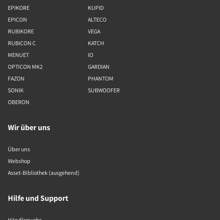
EPIKORE
KUPID
EPICON
ALTECO
RUBIKORE
VEGA
RUBICON C
KATCH
MENUET
IO
OPTICON MK2
GARDIAN
FAZON
PHANTOM
SONIK
SUBWOOFER
OBERON
Wir über uns
Über uns
Webshop
Asset-Bibliothek (ausgehend)
Hilfe und Support
Händlersuche