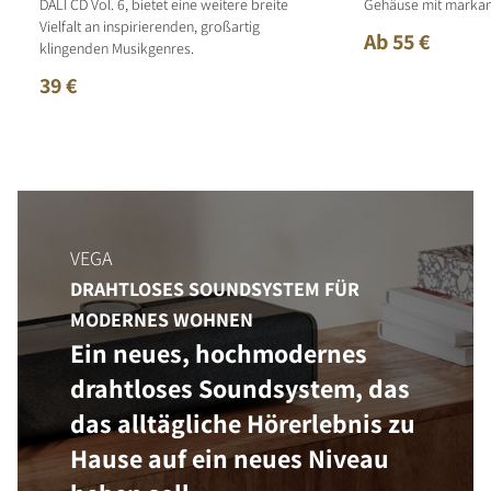
DALI CD Vol. 6, bietet eine weitere breite
Gehäuse mit markan
Vielfalt an inspirierenden, großartig
Ab 55 €
klingenden Musikgenres.
39 €
VEGA
DRAHTLOSES SOUNDSYSTEM FÜR
MODERNES WOHNEN
Ein neues, hochmodernes
drahtloses Soundsystem, das
das alltägliche Hörerlebnis zu
Hause auf ein neues Niveau