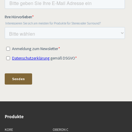
Produkte
KORE
OBERON C