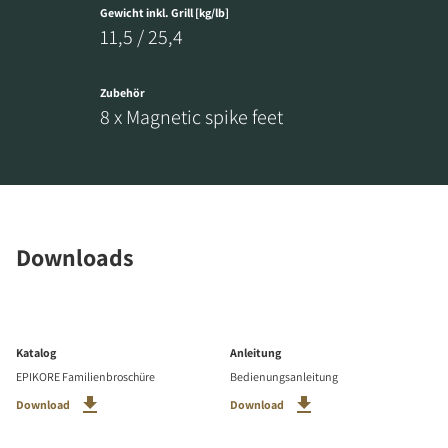
Gewicht inkl. Grill [kg/lb]
11,5 / 25,4
Zubehör
8 x Magnetic spike feet
Downloads
Katalog
Anleitung
EPIKORE Familienbroschüre
Bedienungsanleitung
Download
Download