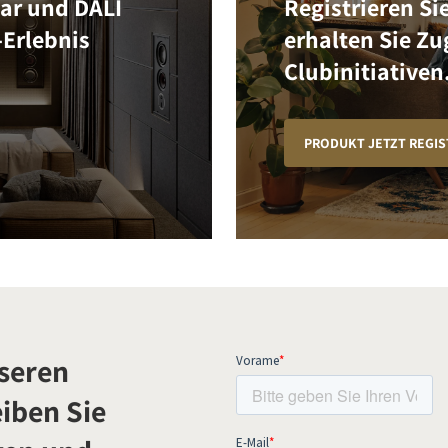
Bar und DALI
Registrieren Si
-Erlebnis
erhalten Sie Z
Clubinitiativen
PRODUKT JETZT REGIS
seren
iben Sie