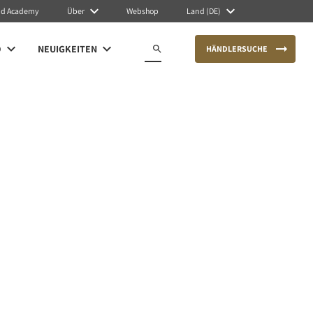
nd Academy
Über
Webshop
Land (DE)
O
NEUIGKEITEN
HÄNDLERSUCHE