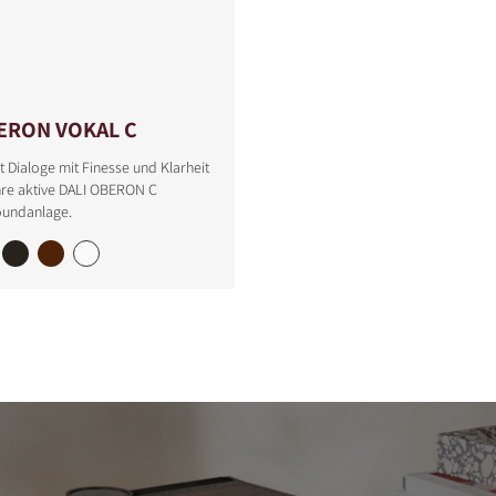
ERON VOKAL C
t Dialoge mit Finesse und Klarheit
hre aktive DALI OBERON C
oundanlage.