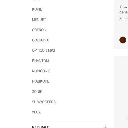
Entwi
KUPID
dene
gehör
MENUET
PRODUKTE VERGLE
OBERON
OBERON C
OPTICON MK2
PHANTOM
RUBICON C
RUBIKORE
SONIK
SUBWOOFERS
VEGA
MERKMALE