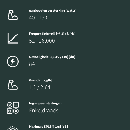
Aanbevolen versterking [watts]
40 - 150
REGISTREER JE OM TE
Frequentiebereik [+/-3] dB [Hz]
52 - 26.000
DOWNLOADEN
Gevoeligheid (2,83 V / 1 m) [dB]
Vul het formulier in om toegang te krijgen tot
84
alle vergrendelde downloadbestanden op de
website.
Gewicht [kg/lb]
1,2 / 2,64
Ingangsaansluitingen
Enkeldraads
Maximale SPL [@ 1m] [dB]