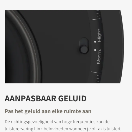
AANPASBAAR GELUID
Pas het geluid aan elke ruimte aan
De richtingsgevoeligheid van hoge frequenties kan de
luisterervaring flink beïnvloeden wanneer je off-axis luistert.