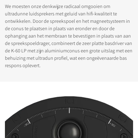
We moesten onze denkwijze radicaal omgooien om
ultradunne luidsprekers met geluid van hifi-kwaliteit te
ontwikkelen. Door de spreekspoel en het magneetsysteem in
de conus te plaatsen in plaats van eronder en door de
ophanging aan het membraan te bevestigen in plaats van aan
de spreekspoeldrager, combineert de zeer platte basdriver van
de K-60 LP met zijn aluminiumconus een grote uitslag met een
behuizing met ultradun profiel, wat een ongeëvenaarde bas
respons oplevert.