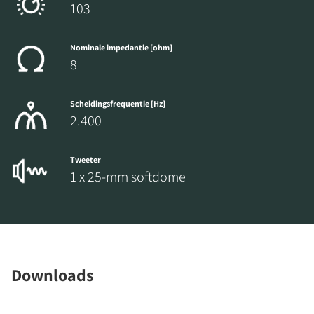
103
Nominale impedantie [ohm]
8
Scheidingsfrequentie [Hz]
2.400
Tweeter
1 x 25-mm softdome
Downloads