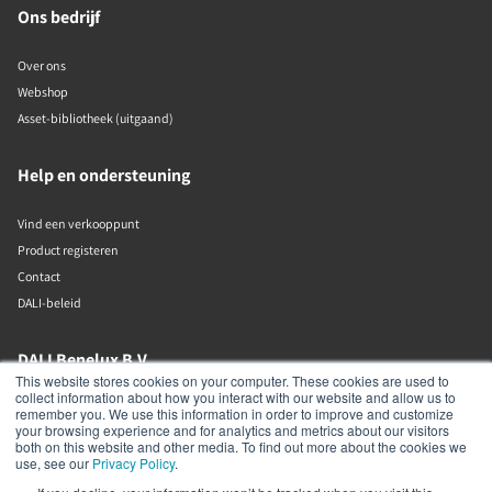
Ons bedrijf
Over ons
Webshop
Asset-bibliotheek (uitgaand)
Help en ondersteuning
Vind een verkooppunt
Product registeren
Contact
DALI-beleid
DALI Benelux B.V.
This website stores cookies on your computer. These cookies are used to
collect information about how you interact with our website and allow us to
Putstraat 12c
remember you. We use this information in order to improve and customize
Waalwijk
your browsing experience and for analytics and metrics about our visitors
5142 RL
both on this website and other media. To find out more about the cookies we
The Netherlands
use, see our
Privacy Policy
.
+31 (0)85 105 50 50