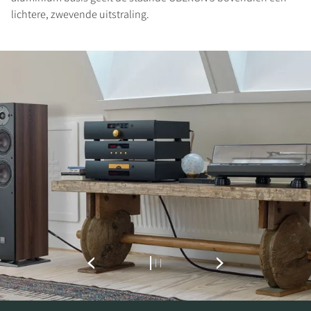
lichtere, zwevende uitstraling.
REGISTREER JE OM TE
DOWNLOADEN
Vul het formulier in om toegang te krijgen tot
alle vergrendelde downloadbestanden op de
website.