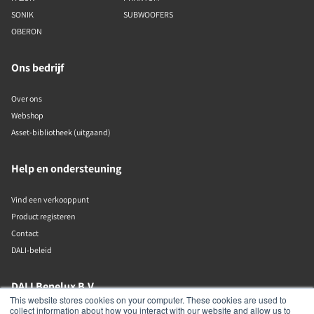
SONIK
SUBWOOFERS
OBERON
Ons bedrijf
Over ons
Webshop
Asset-bibliotheek (uitgaand)
Help en ondersteuning
Vind een verkooppunt
Product registeren
Contact
DALI-beleid
DALI Benelux B.V.
This website stores cookies on your computer. These cookies are used to
collect information about how you interact with our website and allow us to