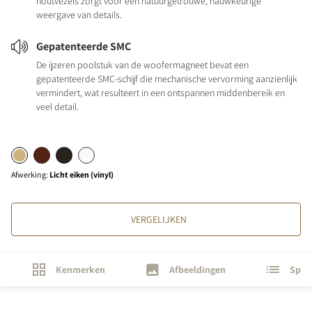
houtvezels zorgt voor een natuurgetrouwe, nauwkeurige
weergave van details.
Gepatenteerde SMC
De ijzeren poolstuk van de woofermagneet bevat een
gepatenteerde SMC-schijf die mechanische vervorming aanzienlijk
vermindert, wat resulteert in een ontspannen middenbereik en
veel detail.
Afwerking
:
Licht eiken (vinyl)
VERGELIJKEN
Kenmerken
Afbeeldingen
Speci