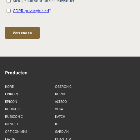
Producten
KORE
OBERON C
EPIKORE
KUPID
EPICON
ALTECO
RUBIKORE
VEGA
RUBICON C
KATCH
MENUET
IO
OPTICON MK2
GARDIAN
FAZON
PHANTOM