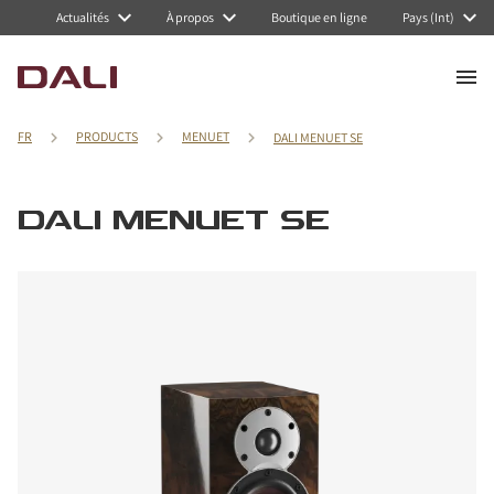
Actualités
À propos
Boutique en ligne
Pays (Int)
FR
PRODUCTS
MENUET
DALI MENUET SE
DALI MENUET SE