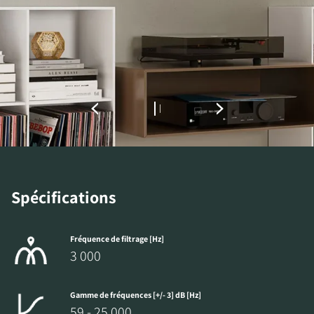
ACCÉDER AUX
TÉLÉCHARGEMENTS
Remplissez ce formulaire pour accéder
directement à tous les fichiers en
téléchargement verrouillés de notre site Web.
Spécifications
Fréquence de filtrage [Hz]
3 000
Gamme de fréquences [+/- 3] dB [Hz]
59 - 25 000