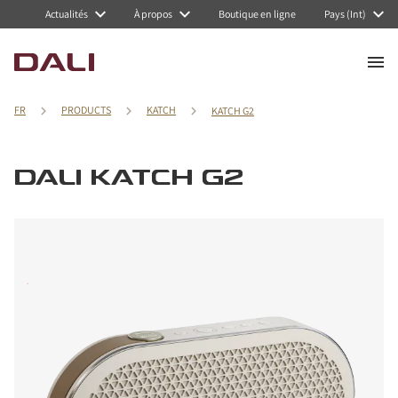
Actualités
À propos
Boutique en ligne
Pays (Int)
FR
PRODUCTS
KATCH
KATCH G2
DALI KATCH G2