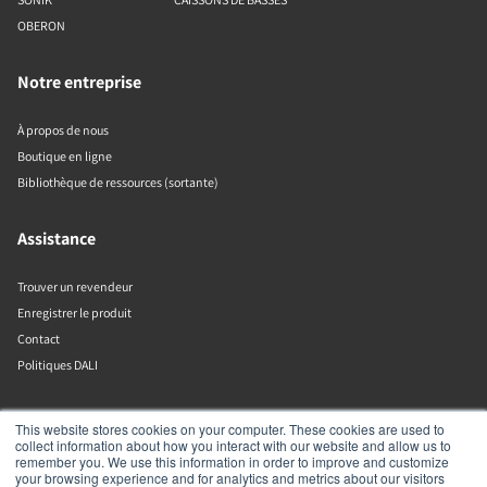
OBERON
Notre entreprise
À propos de nous
Boutique en ligne
Bibliothèque de ressources (sortante)
Assistance
Trouver un revendeur
Enregistrer le produit
Contact
Politiques DALI
DALI A/S
This website stores cookies on your computer. These cookies are used to
collect information about how you interact with our website and allow us to
remember you. We use this information in order to improve and customize
Dali Allé 1
your browsing experience and for analytics and metrics about our visitors
Nørager