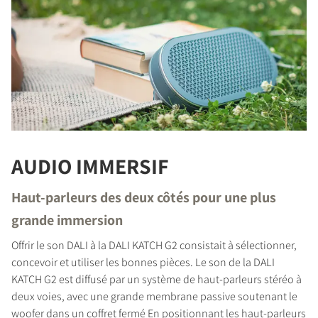
INSCRIVEZ-VOUS POUR
ACCÉDER AUX
TÉLÉCHARGEMENTS
AUDIO IMMERSIF
Remplissez ce formulaire pour accéder
directement à tous les fichiers en
Haut-parleurs des deux côtés pour une plus
téléchargement verrouillés de notre site Web.
grande immersion
Offrir le son DALI à la DALI KATCH G2 consistait à sélectionner,
concevoir et utiliser les bonnes pièces. Le son de la DALI
KATCH G2 est diffusé par un système de haut-parleurs stéréo à
deux voies, avec une grande membrane passive soutenant le
woofer dans un coffret fermé En positionnant les haut-parleurs