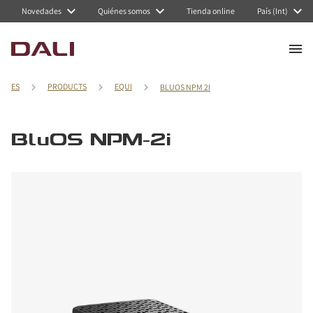
Novedades
Quiénes somos
Tienda online
País (Int)
ES
PRODUCTS
EQUI
BLUOS NPM 2I
BluOS NPM-2i