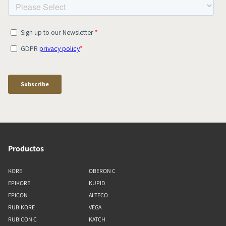
Productos
KORE
OBERON C
EPIKORE
KUPID
EPICON
ALTECO
RUBIKORE
VEGA
RUBICON C
KATCH