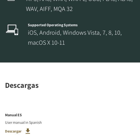
WAV, AIFF, MQA 32
Supported Operating Systems
iOS, Android, Windows Vista, 7, 8, 10,
macOS X 10-11
Descargas
Manual ES
User manual in Spanish
Descargar